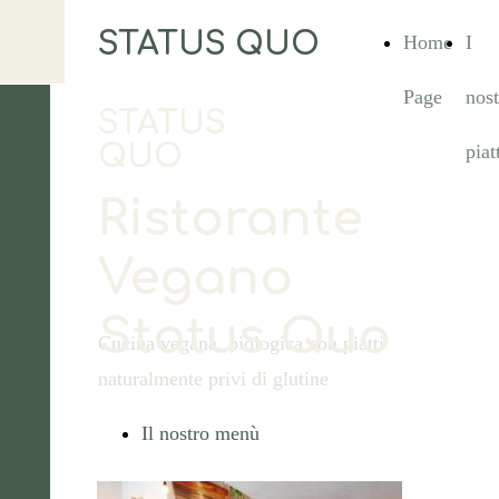
STATUS QUO
Home
I
Page
nost
STATUS
QUO
piat
Ristorante
Vegano
Status Quo
Cucina vegana, biologica con piatti
naturalmente privi di glutine
Il nostro menù